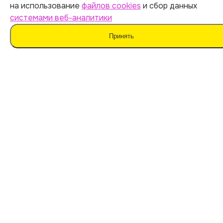
Оферта
на использование
файлов cookies
и сбор данных
Политика обработки персональных данных
системами веб-аналитики
Согласие на обработку данных
Принять
Согласие на сбор данных
Мы не поддерживаем нечестные методы обучения
и использование плагиата. Наш ИИ предназначен для
помощи в генерации идей.
Важно дополнять материал своими мыслями. Такой
подход поможет сохранить оригинальность