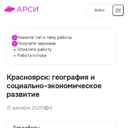
Войти
Создать работу
Укажите тип и тему работы
Получите черновик
Оплатите работу
Темы работ
Работа готова
О сервисе
Красноярск: география и
Контакты
О компании
социально-экономическое
Наши гарантии
развитие
Порядок оплаты
21 декабря 2025
8
Вопросы и ответы
Отзывы
Тип работы