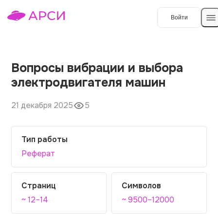
Войти
Создать работу
Вопросы вибрации и выбора
электродвигателя машин
Темы работ
21 декабря 2025
5
О сервисе
Контакты
О компании
Тип работы
Наши гарантии
Реферат
Порядок оплаты
Страниц
Символов
Вопросы и ответы
~ 12–14
~ 9500–12000
Отзывы