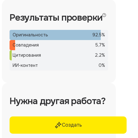
Результаты проверки
Оригинальность
92,5
%
Совпадения
5,7
%
Цитирования
2,2
%
ИИ-контент
0
%
Нужна другая работа?
Создать