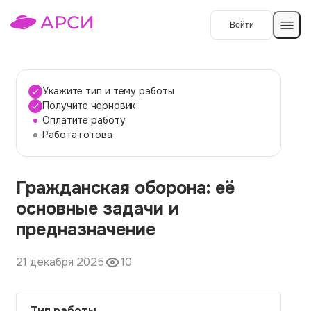
Войти
Создать работу
Укажите тип и тему работы
Получите черновик
Оплатите работу
Темы работ
Работа готова
О сервисе
Гражданская оборона: её
Контакты
О компании
основные задачи и
Наши гарантии
предназначение
Порядок оплаты
21 декабря 2025
10
Вопросы и ответы
Отзывы
Тип работы