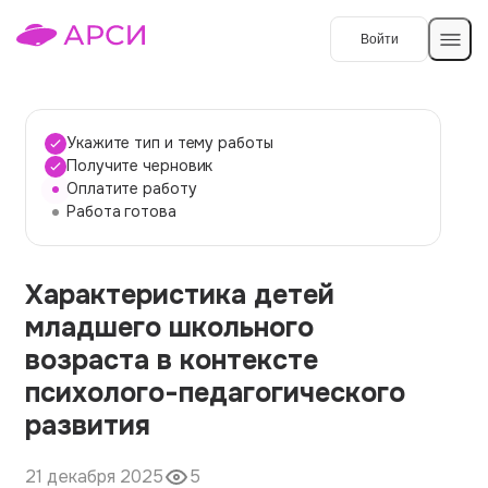
Войти
Создать работу
Укажите тип и тему работы
Получите черновик
Оплатите работу
Темы работ
Работа готова
О сервисе
Характеристика детей
Контакты
О компании
младшего школьного
Наши гарантии
возраста в контексте
Порядок оплаты
психолого-педагогического
развития
Вопросы и ответы
Отзывы
21 декабря 2025
5