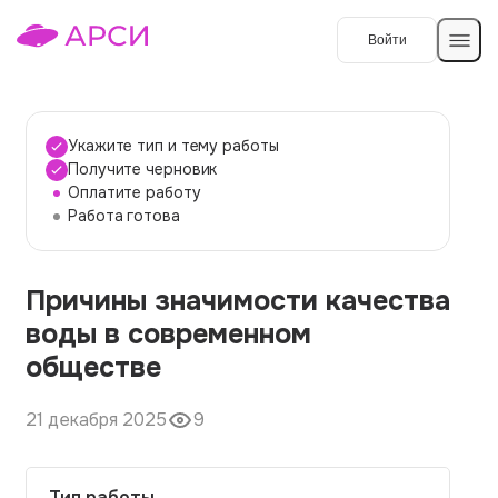
Войти
Создать работу
Укажите тип и тему работы
Получите черновик
Оплатите работу
Темы работ
Работа готова
О сервисе
Причины значимости качества
Контакты
О компании
воды в современном
Наши гарантии
обществе
Порядок оплаты
21 декабря 2025
9
Вопросы и ответы
Отзывы
Тип работы