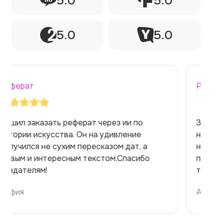
5.0
5.0
5.0
5.0
Реферат
Заказывала реферат с помощью нейросети
на медицинскую тему. Ожидала худшего,
но справилась. Термины использовала
правильно. Для быстрого ознакомления с
темой — идеально.
Алина