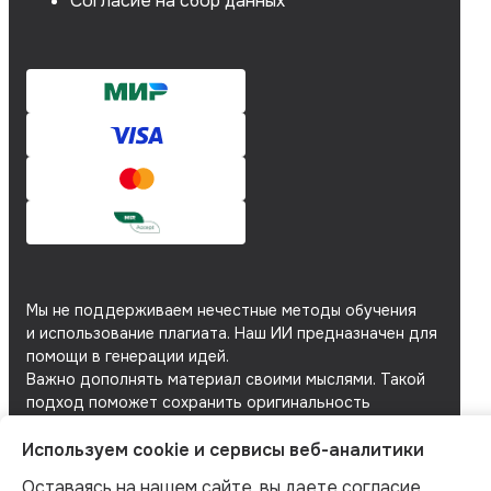
Согласие на сбор данных
Мы не поддерживаем нечестные методы обучения
и использование плагиата. Наш ИИ предназначен для
помощи в генерации идей.
Важно дополнять материал своими мыслями. Такой
подход поможет сохранить оригинальность
и академическую честность вашей работы.
Используем cookie и сервисы веб-аналитики
Мы используем
файлы cookie
и
сервисы веб-
аналитики
для персонализации сервисов
Оставаясь на нашем сайте, вы даете согласие