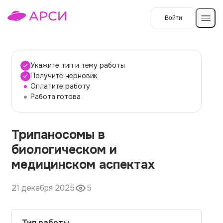
Войти
Создать работу
Укажите тип и тему работы
Получите черновик
Оплатите работу
Темы работ
Работа готова
О сервисе
Трипаносомы в
Контакты
О компании
биологическом и
Наши гарантии
медицинском аспектах
Порядок оплаты
21 декабря 2025
5
Вопросы и ответы
Отзывы
Тип работы