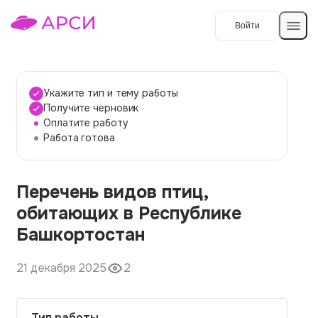
Войти
Создать работу
Укажите тип и тему работы
Получите черновик
Оплатите работу
Темы работ
Работа готова
О сервисе
Перечень видов птиц,
Контакты
О компании
обитающих в Республике
Наши гарантии
Башкортостан
Порядок оплаты
21 декабря 2025
2
Вопросы и ответы
Отзывы
Тип работы