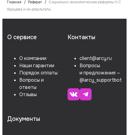
Главная
Реферат
Социально-экономические реформы Н.С.
Хрущева и их результаты
О сервисе
Контакты
О компании
client@arcy.ru
Наши гарантии
Вопросы
Порядок оплаты
и предложения —
Вопросы и
@arcy_supportbot
ответы
Отзывы
Документы