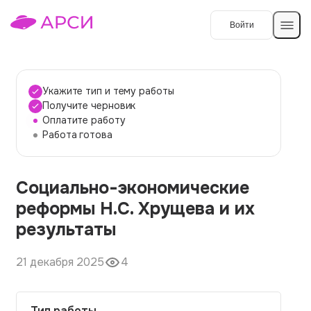
Войти
Создать работу
Укажите тип и тему работы
Получите черновик
Оплатите работу
Темы работ
Работа готова
О сервисе
Социально-экономические
Контакты
О компании
реформы Н.С. Хрущева и их
Наши гарантии
результаты
Порядок оплаты
21 декабря 2025
4
Вопросы и ответы
Отзывы
Тип работы