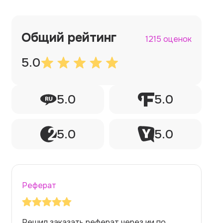
Общий рейтинг
1215 оценок
5.0
5.0
5.0
5.0
5.0
Реферат
Ре
Решил заказать реферат через ии по
За