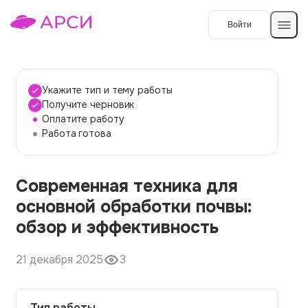
Войти
Создать работу
Укажите тип и тему работы
Получите черновик
Оплатите работу
Темы работ
Работа готова
О сервисе
Современная техника для
Контакты
О компании
основной обработки почвы:
Наши гарантии
обзор и эффективность
Порядок оплаты
21 декабря 2025
3
Вопросы и ответы
Отзывы
Тип работы