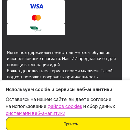
Мы не поддерживаем нечестные методы обучения
и использование плагиата. Наш ИИ предназначен для
помощи в генерации идей.
Важно дополнять материал своими мыслями. Такой
подход поможет сохранить оригинальность
и академическую честность вашей работы.
Используем cookie и сервисы веб-аналитики
Мы используем
файлы cookie
и
сервисы веб-
аналитики
для персонализации сервисов
Оставаясь на нашем сайте, вы даете согласие
и повышения удобства пользования сайтом.
на использование
файлов cookies
и сбор данных
Если вы не согласны на их использование, поменяйте
системами веб-аналитики
настройки браузера.
Принять