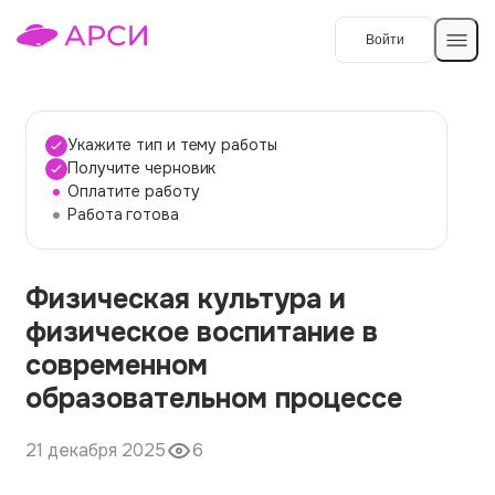
Войти
Создать работу
Укажите тип и тему работы
Получите черновик
Оплатите работу
Темы работ
Работа готова
О сервисе
Физическая культура и
Контакты
О компании
физическое воспитание в
Наши гарантии
современном
Порядок оплаты
образовательном процессе
Вопросы и ответы
21 декабря 2025
6
Отзывы