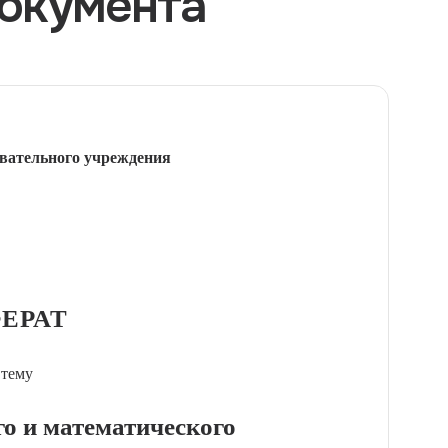
окумента
вательного учреждения
ЕРАТ
 тему
о и математического