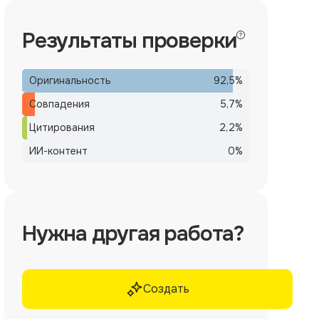
Результаты проверки
Оригинальность
92,5
%
Совпадения
5,7
%
Цитирования
2,2
%
ИИ-контент
0
%
Нужна другая работа?
Создать