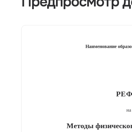
Предпросмотр д
Наименование образо
РЕФ
на
Методы физическог