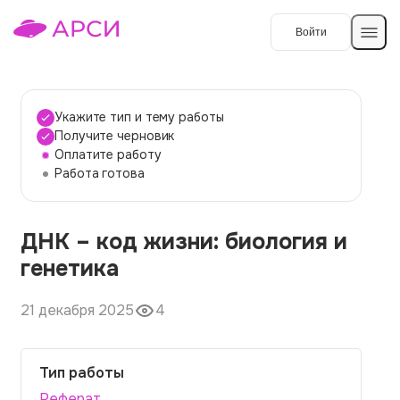
Войти
Создать работу
Укажите тип и тему работы
Получите черновик
Оплатите работу
Темы работ
Работа готова
О сервисе
ДНК – код жизни: биология и
Контакты
О компании
генетика
Наши гарантии
21 декабря 2025
4
Порядок оплаты
Вопросы и ответы
Тип работы
Отзывы
Реферат