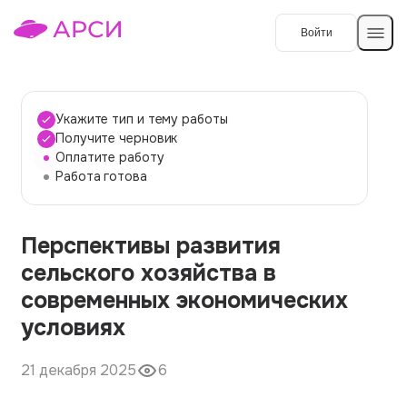
Войти
Создать работу
Укажите тип и тему работы
Получите черновик
Оплатите работу
Темы работ
Работа готова
О сервисе
Перспективы развития
Контакты
О компании
сельского хозяйства в
Наши гарантии
современных экономических
Порядок оплаты
условиях
Вопросы и ответы
21 декабря 2025
6
Отзывы