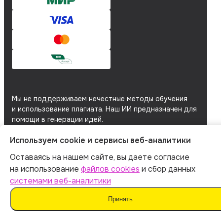
Мы не поддерживаем нечестные методы обучения
и использование плагиата. Наш ИИ предназначен для
помощи в генерации идей.
Важно дополнять материал своими мыслями. Такой
Используем cookie и сервисы веб-аналитики
подход поможет сохранить оригинальность
и академическую честность вашей работы.
Оставаясь на нашем сайте, вы даете согласие
Мы используем
файлы cookie
и
сервисы веб-
на использование
файлов cookies
и сбор данных
аналитики
для персонализации сервисов
системами веб-аналитики
и повышения удобства пользования сайтом.
Если вы не согласны на их использование, поменяйте
Принять
настройки браузера.