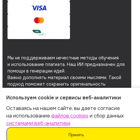
Мы не поддерживаем нечестные методы обучения
и использование плагиата. Наш ИИ предназначен для
помощи в генерации идей.
Важно дополнять материал своими мыслями. Такой
подход поможет сохранить оригинальность
и академическую честность вашей работы.
Используем cookie и сервисы веб-аналитики
Мы используем
файлы cookie
и
сервисы веб-
аналитики
для персонализации сервисов
Оставаясь на нашем сайте, вы даете согласие
и повышения удобства пользования сайтом.
на использование
файлов cookies
и сбор данных
Если вы не согласны на их использование, поменяйте
системами веб-аналитики
настройки браузера.
Принять