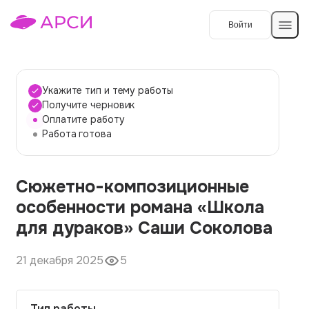
Войти
Создать работу
Укажите тип и тему работы
Получите черновик
Оплатите работу
Темы работ
Работа готова
О сервисе
Сюжетно-композиционные
Контакты
О компании
особенности романа «Школа
Наши гарантии
для дураков» Саши Соколова
Порядок оплаты
21 декабря 2025
5
Вопросы и ответы
Отзывы
Тип работы