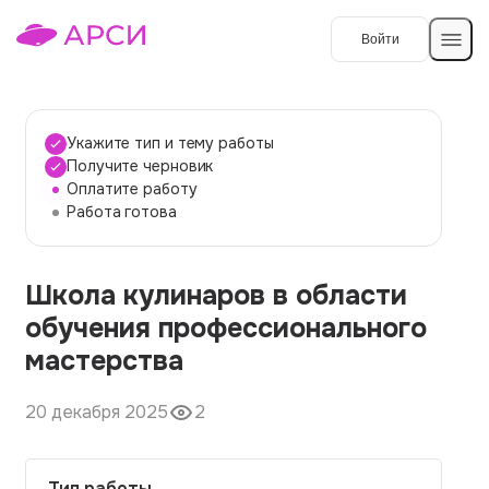
Войти
Создать работу
Укажите тип и тему работы
Получите черновик
Оплатите работу
Темы работ
Работа готова
О сервисе
Школа кулинаров в области
Контакты
О компании
обучения профессионального
Наши гарантии
мастерства
Порядок оплаты
20 декабря 2025
2
Вопросы и ответы
Отзывы
Тип работы