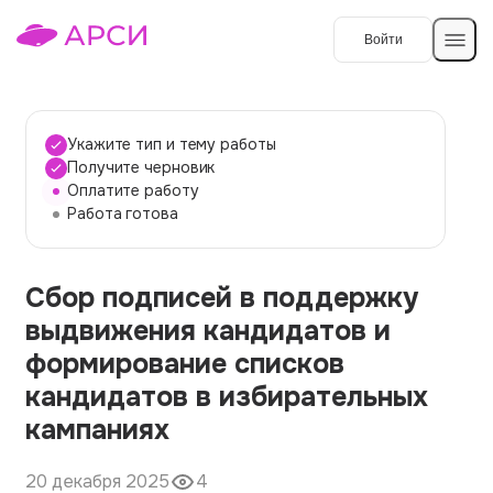
Войти
Создать работу
Укажите тип и тему работы
Получите черновик
Оплатите работу
Темы работ
Работа готова
О сервисе
Сбор подписей в поддержку
Контакты
О компании
выдвижения кандидатов и
Наши гарантии
формирование списков
Порядок оплаты
кандидатов в избирательных
кампаниях
Вопросы и ответы
Отзывы
20 декабря 2025
4