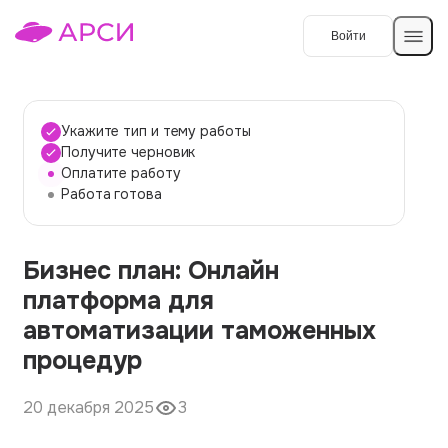
Войти
Создать работу
Укажите тип и тему работы
Получите черновик
Оплатите работу
Темы работ
Работа готова
О сервисе
Бизнес план: Онлайн
Контакты
О компании
платформа для
Наши гарантии
автоматизации таможенных
Порядок оплаты
процедур
Вопросы и ответы
20 декабря 2025
3
Отзывы