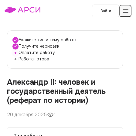
Войти
Создать работу
Укажите тип и тему работы
Получите черновик
Оплатите работу
Темы работ
Работа готова
О сервисе
Александр II: человек и
Контакты
О компании
государственный деятель
Наши гарантии
(реферат по истории)
Порядок оплаты
20 декабря 2025
1
Вопросы и ответы
Отзывы
Тип работы