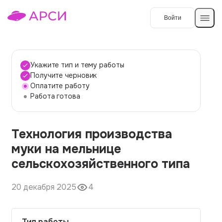
Войти
Создать работу
Укажите тип и тему работы
Получите черновик
Оплатите работу
Темы работ
Работа готова
О сервисе
Технология производства
Контакты
О компании
муки на мельнице
Наши гарантии
сельскохозяйственного типа
Порядок оплаты
20 декабря 2025
4
Вопросы и ответы
Отзывы
Тип работы