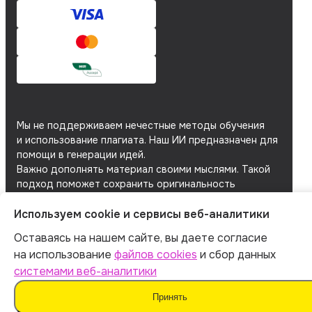
Мы не поддерживаем нечестные методы обучения
и использование плагиата. Наш ИИ предназначен для
помощи в генерации идей.
Важно дополнять материал своими мыслями. Такой
подход поможет сохранить оригинальность
и академическую честность вашей работы.
Используем cookie и сервисы веб-аналитики
Мы используем
файлы cookie
и
сервисы веб-
аналитики
для персонализации сервисов
Оставаясь на нашем сайте, вы даете согласие
и повышения удобства пользования сайтом.
на использование
файлов cookies
и сбор данных
Если вы не согласны на их использование, поменяйте
системами веб-аналитики
настройки браузера.
Принять