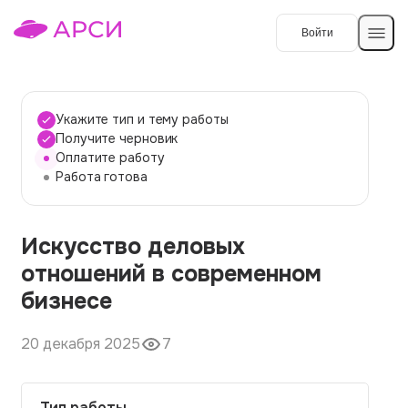
Войти
Создать работу
Укажите тип и тему работы
Получите черновик
Оплатите работу
Темы работ
Работа готова
О сервисе
Искусство деловых
Контакты
О компании
отношений в современном
Наши гарантии
бизнесе
Порядок оплаты
20 декабря 2025
7
Вопросы и ответы
Отзывы
Тип работы