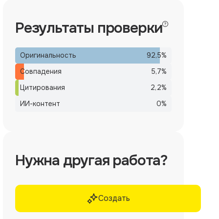
Результаты проверки
Оригинальность
92,5
%
Совпадения
5,7
%
Цитирования
2,2
%
ИИ-контент
0
%
Нужна другая работа?
Создать