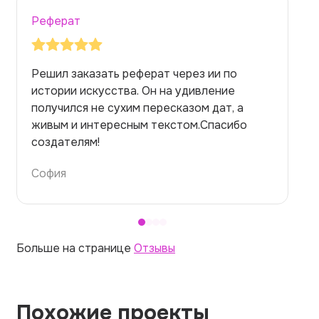
Реферат
Ре
Решил заказать реферат через ии по
За
истории искусства. Он на удивление
на
получился не сухим пересказом дат, а
но
живым и интересным текстом.Спасибо
пр
создателям!
те
София
Ал
Больше на странице
Отзывы
Похожие проекты