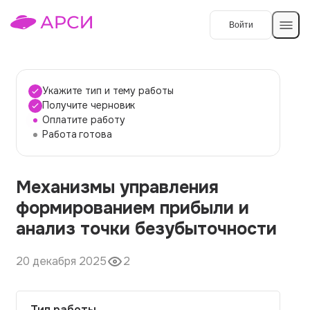
Войти
Создать работу
Укажите тип и тему работы
Получите черновик
Оплатите работу
Темы работ
Работа готова
О сервисе
Механизмы управления
Контакты
О компании
формированием прибыли и
Наши гарантии
анализ точки безубыточности
Порядок оплаты
20 декабря 2025
2
Вопросы и ответы
Отзывы
Тип работы