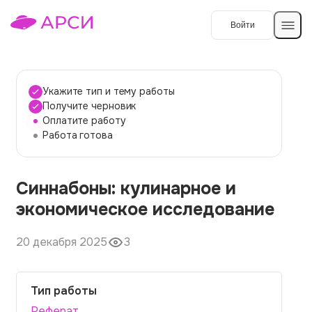
Войти
Создать работу
Укажите тип и тему работы
Получите черновик
Оплатите работу
Темы работ
Работа готова
О сервисе
Синнабоны: кулинарное и
Контакты
О компании
экономическое исследование
Наши гарантии
20 декабря 2025
3
Порядок оплаты
Вопросы и ответы
Тип работы
Отзывы
Реферат