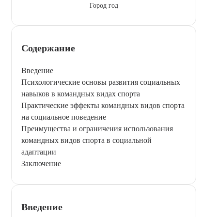
Город год
Содержание
Введение
Психологические основы развития социальных
навыков в командных видах спорта
Практические эффекты командных видов спорта
на социальное поведение
Преимущества и ограничения использования
командных видов спорта в социальной
адаптации
Заключение
Введение