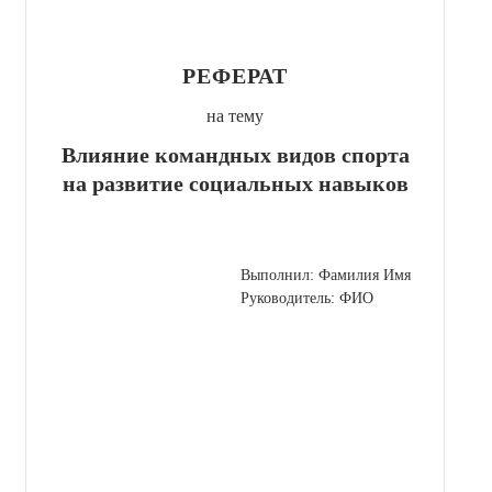
РЕФЕРАТ
на тему
Влияние командных видов спорта
на развитие социальных навыков
Выполнил: Фамилия Имя
Руководитель: ФИО