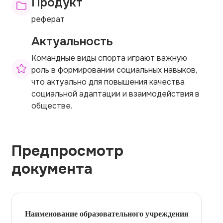
Продукт
реферат
Актуальность
Командные виды спорта играют важную
роль в формировании социальных навыков,
что актуально для повышения качества
социальной адаптации и взаимодействия в
обществе.
Предпросмотр
документа
Наименование образовательного учреждения