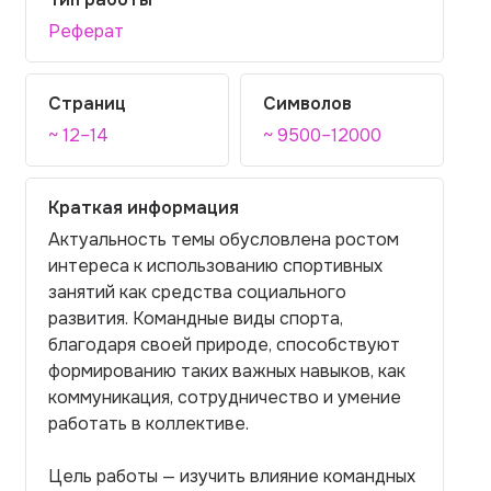
Реферат
Страниц
Символов
~ 12–14
~ 9500–12000
Краткая информация
Актуальность темы обусловлена ростом
интереса к использованию спортивных
занятий как средства социального
развития. Командные виды спорта,
благодаря своей природе, способствуют
формированию таких важных навыков, как
коммуникация, сотрудничество и умение
работать в коллективе.
Цель работы — изучить влияние командных