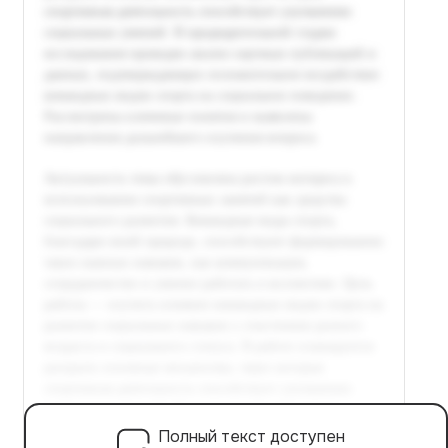
Полный текст доступен