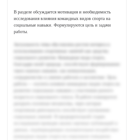
В разделе обсуждается мотивация и необходимость
исследования влияния командных видов спорта на
социальные навыки. Формулируются цель и задачи
работы.