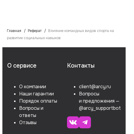
Главная
Реферат
Влияние командных видов спорта на
развитие социальных навыков
О сервисе
Контакты
О компании
client@arcy.ru
Наши гарантии
Вопросы
Порядок оплаты
и предложения —
Вопросы и
@arcy_supportbot
ответы
Отзывы