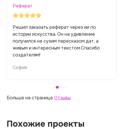
Реферат
Заказывала реферат с помощью нейросети
на медицинскую тему. Ожидала худшего,
но справилась. Термины использовала
правильно. Для быстрого ознакомления с
темой — идеально.
Алина
Больше на странице
Отзывы
Похожие проекты