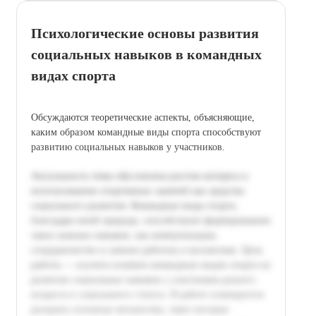
Психологические основы развития
социальных навыков в командных
видах спорта
Обсуждаются теоретические аспекты, объясняющие,
каким образом командные виды спорта способствуют
развитию социальных навыков у участников.