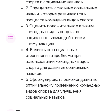
спорта и социальных навыков.
2. Определить основные социальные
навыки, которые развиваются в
процессе командных видов спорта.
3. Оценить положительное влияние
командных видов спорта на
социальное взаимодействие и
коммуникацию.
4. Выявить потенциальные
ограничения и проблемы при
использовании командных видов
спорта для развития социальных
навыков.
5. Сформулировать рекомендации по
оптимальному применению командных
видов спорта для улучшения
социальных навыков.