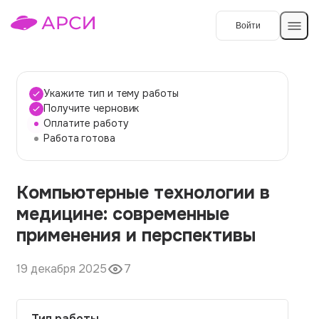
Войти
Создать работу
Укажите тип и тему работы
Получите черновик
Оплатите работу
Темы работ
Работа готова
О сервисе
Компьютерные технологии в
Контакты
О компании
медицине: современные
Наши гарантии
применения и перспективы
Порядок оплаты
19 декабря 2025
7
Вопросы и ответы
Отзывы
Тип работы