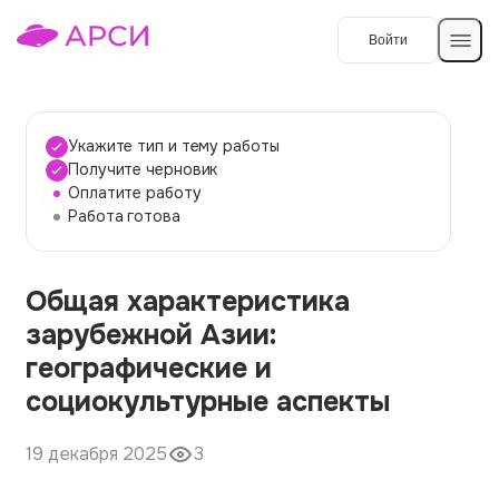
Войти
Создать работу
Укажите тип и тему работы
Получите черновик
Оплатите работу
Темы работ
Работа готова
О сервисе
Общая характеристика
Контакты
О компании
зарубежной Азии:
Наши гарантии
географические и
Порядок оплаты
социокультурные аспекты
Вопросы и ответы
19 декабря 2025
3
Отзывы