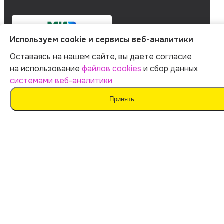
Используем cookie и сервисы веб-аналитики
Оставаясь на нашем сайте, вы даете согласие
на использование
файлов cookies
и сбор данных
системами веб-аналитики
Принять
Мы не поддерживаем нечестные методы обучения
и использование плагиата. Наш ИИ предназначен для
помощи в генерации идей.
Важно дополнять материал своими мыслями. Такой
подход поможет сохранить оригинальность
и академическую честность вашей работы.
Мы используем
файлы cookie
и
сервисы веб-
аналитики
для персонализации сервисов
и повышения удобства пользования сайтом.