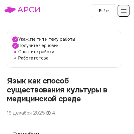
Войти
Создать работу
Укажите тип и тему работы
Получите черновик
Оплатите работу
Темы работ
Работа готова
О сервисе
Язык как способ
Контакты
О компании
существования культуры в
Наши гарантии
медицинской среде
Порядок оплаты
19 декабря 2025
4
Вопросы и ответы
Отзывы
Тип работы