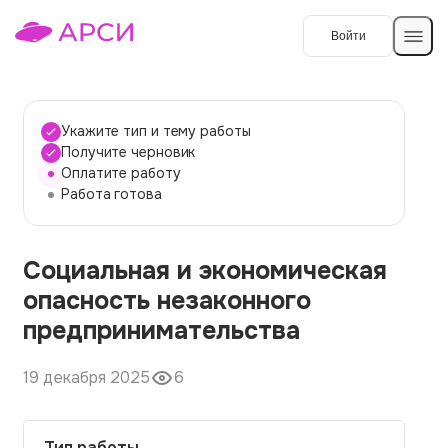
Войти
Создать работу
Укажите тип и тему работы
Получите черновик
Оплатите работу
Темы работ
Работа готова
О сервисе
Социальная и экономическая
Контакты
О компании
опасность незаконного
Наши гарантии
предпринимательства
Порядок оплаты
19 декабря 2025
6
Вопросы и ответы
Отзывы
Тип работы