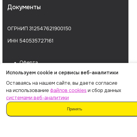
Документы
ОГРНИП 312547621900150
ИНН 540535727161
Оферта
Политика обработки персональных данных
Используем cookie и сервисы веб-аналитики
Согласие на обработку данных
Оставаясь на нашем сайте, вы даете согласие
Согласие на сбор данных
на использование
файлов cookies
и сбор данных
системами веб-аналитики
Принять