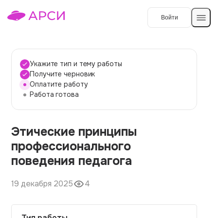
Войти
Создать работу
Укажите тип и тему работы
Получите черновик
Оплатите работу
Темы работ
Работа готова
О сервисе
Этические принципы
Контакты
О компании
профессионального
Наши гарантии
поведения педагога
Порядок оплаты
19 декабря 2025
4
Вопросы и ответы
Отзывы
Тип работы