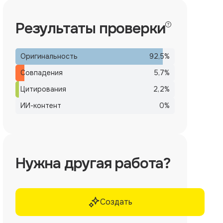
Результаты проверки
Оригинальность
92,5
%
Совпадения
5,7
%
Цитирования
2,2
%
ИИ-контент
0
%
Нужна другая работа?
Создать