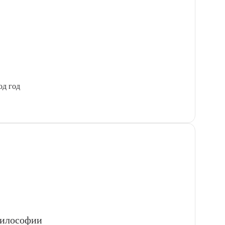
од год
философии