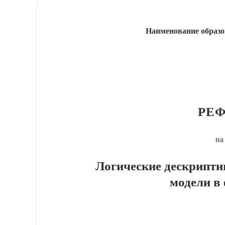
Наименование образо
РЕФ
на
Логические дескрипт
модели в