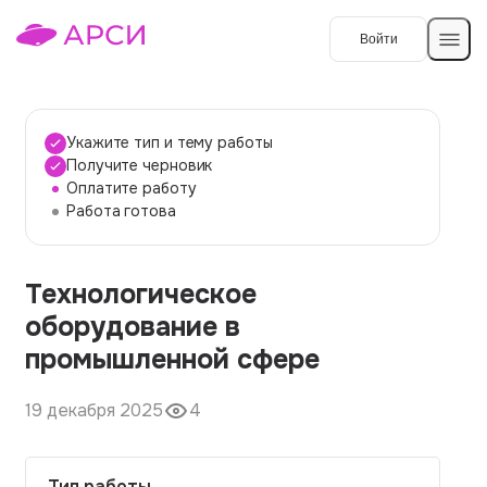
Войти
Создать работу
Укажите тип и тему работы
Получите черновик
Оплатите работу
Темы работ
Работа готова
О сервисе
Технологическое
Контакты
О компании
оборудование в
Наши гарантии
промышленной сфере
Порядок оплаты
19 декабря 2025
4
Вопросы и ответы
Отзывы
Тип работы