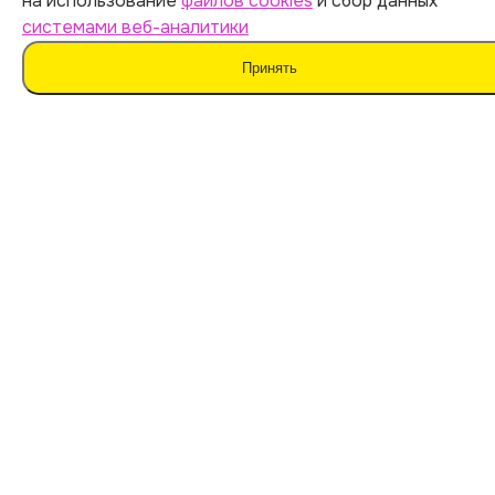
на использование
файлов cookies
и сбор данных
системами веб-аналитики
Принять
Мы не поддерживаем нечестные методы обучения
и использование плагиата. Наш ИИ предназначен для
помощи в генерации идей.
Важно дополнять материал своими мыслями. Такой
подход поможет сохранить оригинальность
и академическую честность вашей работы.
Мы используем
файлы cookie
и
сервисы веб-
аналитики
для персонализации сервисов