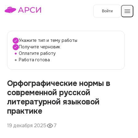
Войти
Создать работу
Укажите тип и тему работы
Получите черновик
Оплатите работу
Темы работ
Работа готова
О сервисе
Орфографические нормы в
Контакты
О компании
современной русской
Наши гарантии
литературной языковой
Порядок оплаты
практике
Вопросы и ответы
19 декабря 2025
7
Отзывы