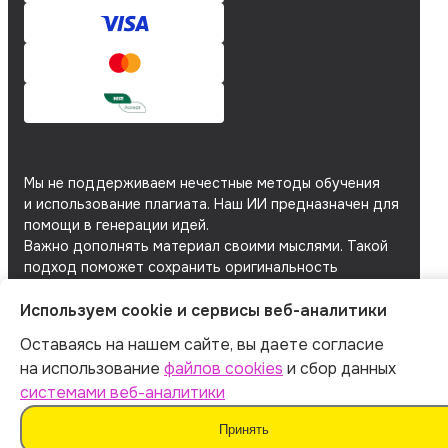
Мы не поддерживаем нечестные методы обучения
и использование плагиата. Наш ИИ предназначен для
помощи в генерации идей.
Важно дополнять материал своими мыслями. Такой
подход поможет сохранить оригинальность
и академическую честность вашей работы.
Используем cookie и сервисы веб-аналитики
Мы используем
файлы cookie
и
сервисы веб-
аналитики
для персонализации сервисов
Оставаясь на нашем сайте, вы даете согласие
и повышения удобства пользования сайтом.
на использование
файлов cookies
и сбор данных
Если вы не согласны на их использование, поменяйте
системами веб-аналитики
настройки браузера.
Принять