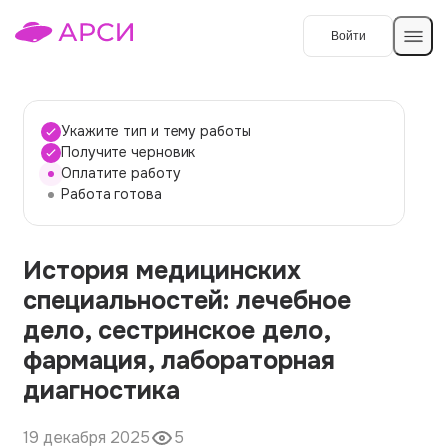
Войти
Создать работу
Укажите тип и тему работы
Получите черновик
Оплатите работу
Темы работ
Работа готова
О сервисе
История медицинских
Контакты
О компании
специальностей: лечебное
Наши гарантии
дело, сестринское дело,
Порядок оплаты
фармация, лабораторная
диагностика
Вопросы и ответы
Отзывы
19 декабря 2025
5