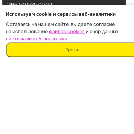
ИНН 540535727161
Используем cookie и сервисы веб-аналитики
Оставаясь на нашем сайте, вы даете согласие
Оферта
на использование
файлов cookies
и сбор данных
Политика обработки персональных данных
системами веб-аналитики
Согласие на обработку данных
Согласие на сбор данных
Принять
Мы не поддерживаем нечестные методы обучения