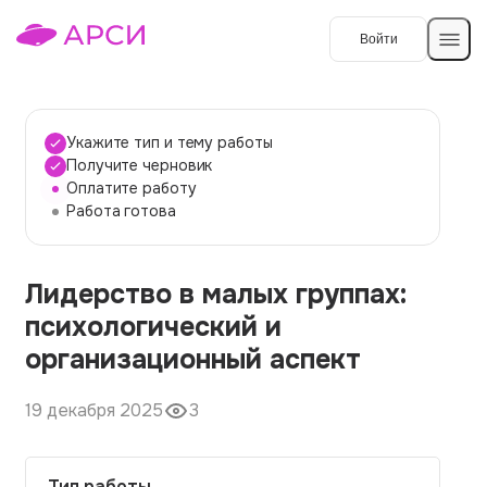
Войти
Создать работу
Укажите тип и тему работы
Получите черновик
Оплатите работу
Темы работ
Работа готова
О сервисе
Лидерство в малых группах:
Контакты
О компании
психологический и
Наши гарантии
организационный аспект
Порядок оплаты
19 декабря 2025
3
Вопросы и ответы
Отзывы
Тип работы