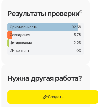
Результаты проверки
Оригинальность
92,5
%
Совпадения
5,7
%
Цитирования
2,2
%
ИИ-контент
0
%
Нужна другая работа?
Создать