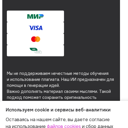
Мы не поддерживаем нечестные методы обучения
и использование плагиата. Наш ИИ предназначен для
помощи в генерации идей.
Важно дополнять материал своими мыслями. Такой
подход поможет сохранить оригинальность
и академическую честность вашей работы.
Используем cookie и сервисы веб-аналитики
Мы используем
файлы cookie
и
сервисы веб-
аналитики
для персонализации сервисов
Оставаясь на нашем сайте, вы даете согласие
и повышения удобства пользования сайтом.
на использование
файлов cookies
и сбор данных