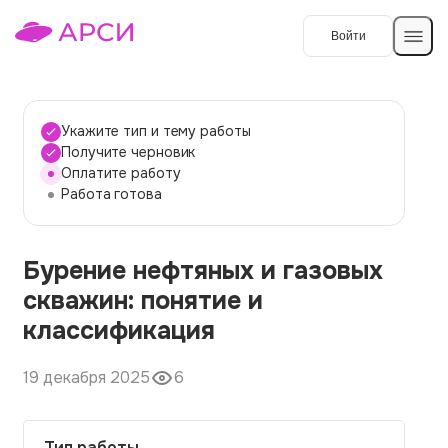
Войти
Создать работу
Укажите тип и тему работы
Получите черновик
Оплатите работу
Темы работ
Работа готова
О сервисе
Бурение нефтяных и газовых
Контакты
О компании
скважин: понятие и
Наши гарантии
классификация
Порядок оплаты
19 декабря 2025
6
Вопросы и ответы
Отзывы
Тип работы