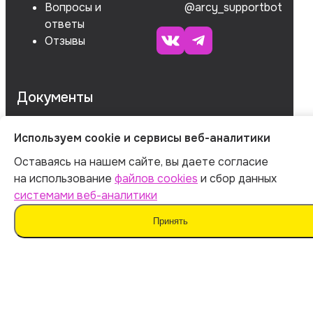
Вопросы и
@arcy_supportbot
ответы
Отзывы
Документы
Используем cookie и сервисы веб-аналитики
ОГРНИП 312547621900150
Оставаясь на нашем сайте, вы даете согласие
ИНН 540535727161
на использование
файлов cookies
и сбор данных
системами веб-аналитики
Принять
Оферта
Политика обработки персональных данных
Согласие на обработку данных
Согласие на сбор данных