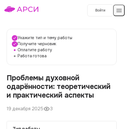
Войти
Создать работу
Укажите тип и тему работы
Получите черновик
Оплатите работу
Темы работ
Работа готова
О сервисе
Проблемы духовной
Контакты
О компании
одарённости: теоретический
Наши гарантии
и практический аспекты
Порядок оплаты
19 декабря 2025
3
Вопросы и ответы
Отзывы
Тип работы