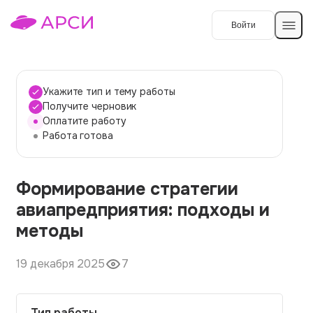
Войти
Создать работу
Укажите тип и тему работы
Получите черновик
Оплатите работу
Темы работ
Работа готова
О сервисе
Формирование стратегии
Контакты
О компании
авиапредприятия: подходы и
Наши гарантии
методы
Порядок оплаты
19 декабря 2025
7
Вопросы и ответы
Отзывы
Тип работы