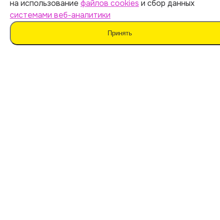
на использование
файлов cookies
и сбор данных
системами веб-аналитики
Принять
Мы не поддерживаем нечестные методы обучения
и использование плагиата. Наш ИИ предназначен для
помощи в генерации идей.
Важно дополнять материал своими мыслями. Такой
подход поможет сохранить оригинальность
и академическую честность вашей работы.
Мы используем
файлы cookie
и
сервисы веб-
аналитики
для персонализации сервисов
и повышения удобства пользования сайтом.
Если вы не согласны на их использование, поменяйте
настройки браузера.