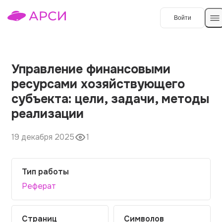
Войти
Создать работу
Управление финансовыми
ресурсами хозяйствующего
Темы работ
субъекта: цели, задачи, методы
реализации
О сервисе
Контакты
О компании
19 декабря 2025
1
Наши гарантии
Тип работы
Порядок оплаты
Реферат
Вопросы и ответы
Отзывы
Страниц
Символов