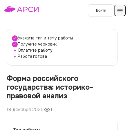
Войти
Создать работу
Укажите тип и тему работы
Получите черновик
Оплатите работу
Темы работ
Работа готова
О сервисе
Форма российского
Контакты
О компании
государства: историко-
Наши гарантии
правовой анализ
Порядок оплаты
19 декабря 2025
1
Вопросы и ответы
Отзывы
Тип работы