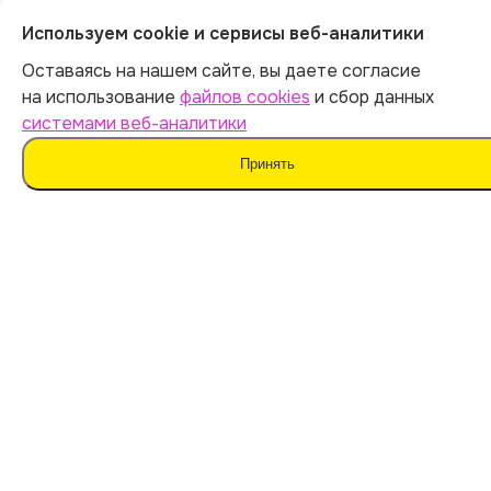
Используем cookie и сервисы веб-аналитики
ИНН 540535727161
Оставаясь на нашем сайте, вы даете согласие
на использование
файлов cookies
и сбор данных
Оферта
системами веб-аналитики
Политика обработки персональных данных
Принять
Согласие на обработку данных
Согласие на сбор данных