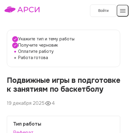
Войти
Создать работу
Укажите тип и тему работы
Получите черновик
Оплатите работу
Темы работ
Работа готова
О сервисе
Подвижные игры в подготовке
Контакты
О компании
к занятиям по баскетболу
Наши гарантии
19 декабря 2025
4
Порядок оплаты
Вопросы и ответы
Тип работы
Отзывы
Реферат