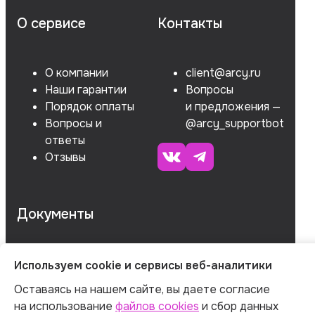
О сервисе
Контакты
О компании
client@arcy.ru
Наши гарантии
Вопросы
Порядок оплаты
и предложения —
Вопросы и
@arcy_supportbot
ответы
Отзывы
Документы
ОГРНИП 312547621900150
Используем cookie и сервисы веб-аналитики
Оставаясь на нашем сайте, вы даете согласие
ИНН 540535727161
на использование
файлов cookies
и сбор данных