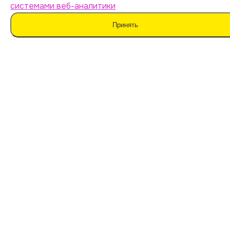
системами веб-аналитики
Оферта
Принять
Политика обработки персональных данных
Согласие на обработку данных
Согласие на сбор данных
Мы не поддерживаем нечестные методы обучения
и использование плагиата. Наш ИИ предназначен для
помощи в генерации идей.