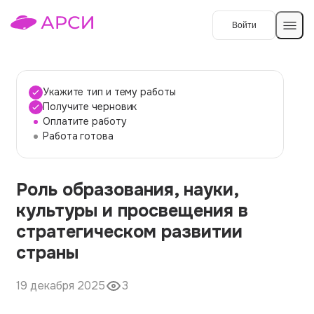
Войти
Создать работу
Укажите тип и тему работы
Получите черновик
Оплатите работу
Темы работ
Работа готова
О сервисе
Роль образования, науки,
Контакты
О компании
культуры и просвещения в
Наши гарантии
стратегическом развитии
Порядок оплаты
страны
Вопросы и ответы
19 декабря 2025
3
Отзывы