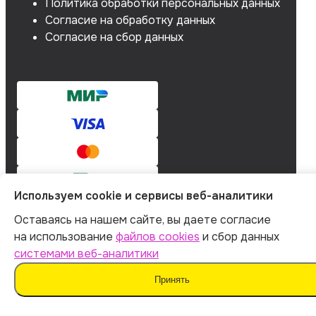
Политика обработки персональных данных
Согласие на обработку данных
Согласие на сбор данных
Используем cookie и сервисы веб-аналитики
Оставаясь на нашем сайте, вы даете согласие
на использование
файлов cookies
и сбор данных
Мы не поддерживаем нечестные методы обучения
и использование плагиата. Наш ИИ предназначен для
системами веб-аналитики
помощи в генерации идей.
Принять
Важно дополнять материал своими мыслями. Такой
подход поможет сохранить оригинальность
и академическую честность вашей работы.