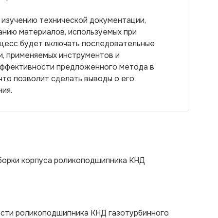
 изучению технической документации,
анию материалов, используемых при
оцесс будет включать последовательные
и, применяемых инструментов и
эффективности предложенного метода в
что позволит сделать выводы о его
ия.
борки корпуса роликоподшипника КНД
ности роликоподшипника КНД газотурбинного