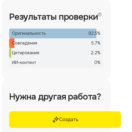
Результаты проверки
Оригинальность
92,5
%
Совпадения
5,7
%
Цитирования
2,2
%
ИИ-контент
0
%
Нужна другая работа?
Создать