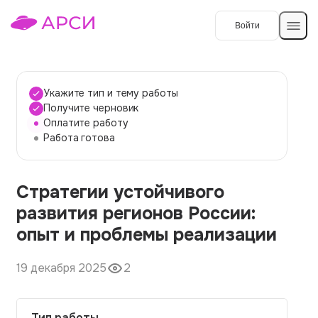
Войти
Создать работу
Укажите тип и тему работы
Получите черновик
Оплатите работу
Темы работ
Работа готова
О сервисе
Стратегии устойчивого
Контакты
О компании
развития регионов России:
Наши гарантии
опыт и проблемы реализации
Порядок оплаты
19 декабря 2025
2
Вопросы и ответы
Отзывы
Тип работы