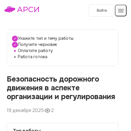
Войти
Создать работу
Укажите тип и тему работы
Получите черновик
Оплатите работу
Темы работ
Работа готова
О сервисе
Безопасность дорожного
Контакты
О компании
движения в аспекте
Наши гарантии
организации и регулирования
Порядок оплаты
19 декабря 2025
2
Вопросы и ответы
Отзывы
Тип работы