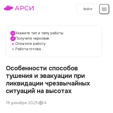
Войти
Создать работу
Укажите тип и тему работы
Получите черновик
Оплатите работу
Темы работ
Работа готова
О сервисе
Особенности способов
Контакты
О компании
тушения и эвакуации при
Наши гарантии
ликвидации чрезвычайных
Порядок оплаты
ситуаций на высотах
Вопросы и ответы
19 декабря 2025
4
Отзывы