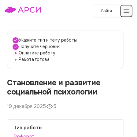
Войти
Создать работу
Укажите тип и тему работы
Получите черновик
Оплатите работу
Темы работ
Работа готова
О сервисе
Становление и развитие
Контакты
О компании
социальной психологии
Наши гарантии
19 декабря 2025
5
Порядок оплаты
Вопросы и ответы
Тип работы
Отзывы
Реферат