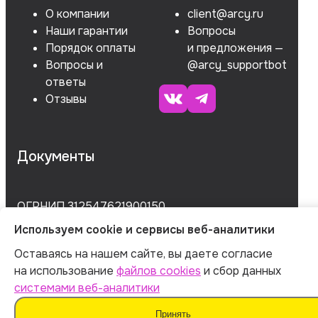
О компании
client@arcy.ru
Наши гарантии
Вопросы
Порядок оплаты
и предложения —
Вопросы и
@arcy_supportbot
ответы
Отзывы
Документы
ОГРНИП 312547621900150
Используем cookie и сервисы веб-аналитики
ИНН 540535727161
Оставаясь на нашем сайте, вы даете согласие
на использование
файлов cookies
и сбор данных
Оферта
системами веб-аналитики
Политика обработки персональных данных
Принять