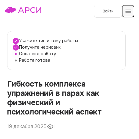
Войти
Создать работу
Укажите тип и тему работы
Получите черновик
Оплатите работу
Темы работ
Работа готова
О сервисе
Гибкость комплекса
Контакты
О компании
упражнений в парах как
Наши гарантии
физический и
Порядок оплаты
психологический аспект
Вопросы и ответы
19 декабря 2025
1
Отзывы