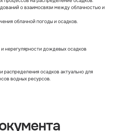
х процессов на распределение осадков.
едований о взаимосвязи между облачностью и
чения облачной погоды и осадков.
ы и нерегулярности дождевых осадков
и распределения осадков актуально для
осов водных ресурсов.
окумента