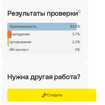
Результаты проверки
Оригинальность
92,5
%
Совпадения
5,7
%
Цитирования
2,2
%
ИИ-контент
0
%
Нужна другая работа?
Создать